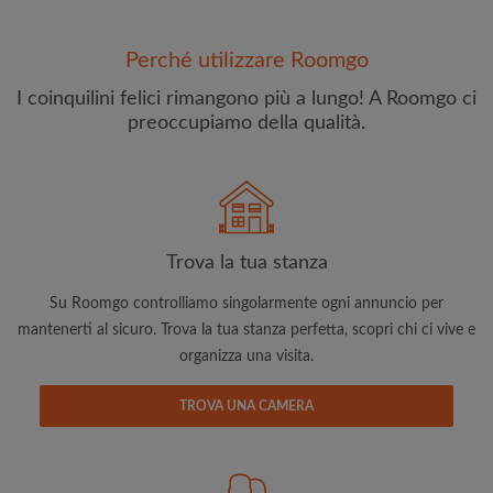
Perché utilizzare Roomgo
I coinquilini felici rimangono più a lungo! A Roomgo ci
preoccupiamo della qualità.
Indirizzo email
Trova la tua stanza
Su Roomgo controlliamo singolarmente ogni annuncio per
Password
mantenerti al sicuro. Trova la tua stanza perfetta, scopri chi ci vive e
organizza una visita.
Ho letto, compreso e accettato
Termini e le Condizioni
e
riconoscere il
Politica sulla Riservatezza
TROVA UNA CAMERA
CREA PROFILO