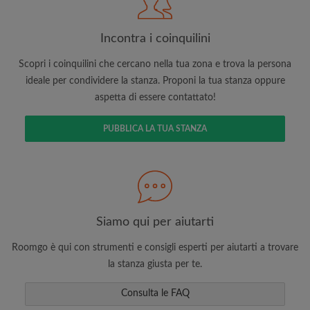
Con l'adesione a Roomgo riceverai offerte esclusive e
aggiornamenti via e-mail del tuo account
Incontra i coinquilini
Scopri i coinquilini che cercano nella tua zona e trova la persona
ideale per condividere la stanza. Proponi la tua stanza oppure
aspetta di essere contattato!
PUBBLICA LA TUA STANZA
Cerca per ciò che è importante per te
Visualizza le stanze e i coinquilini
Salva le tue ricerche
Ricevi aggiornamenti via email per gli ultimi
annunci di stanze
Siamo qui per aiutarti
Effettua richieste di visite
Roomgo è qui con strumenti e consigli esperti per aiutarti a trovare
Fai sapere ai coinquilini e ai proprietari
la stanza giusta per te.
esattamente quello che stai cercando
Consulta le FAQ