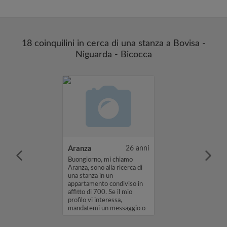
18 coinquilini in cerca di una stanza a Bovisa -
Niguarda - Bicocca
21 anni
Aranza
26 anni
d, dear future
Buongiorno, mi chiamo
My name is Ria,
Aranza, sono alla ricerca di
from Munich,
una stanza in un
spending my
appartamento condiviso in
hange semester
affitto di 700. Se il mio
n Milan. I'm
profilo vi interessa,
a room from ...
mandatemi un messaggio o
un messaggio ...