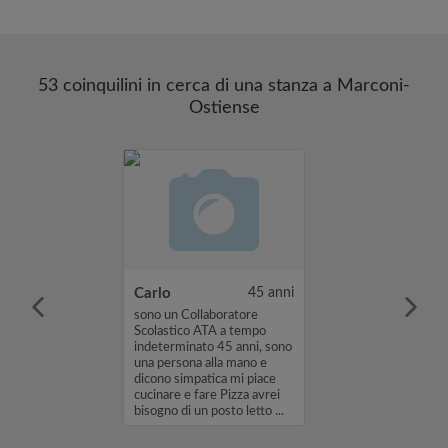
53 coinquilini in cerca di una stanza a Marconi-
Ostiense
25 anni
Carlo
45 anni
ppartamento o
sono un Collaboratore
a Roma dal 30
Scolastico ATA a tempo
 fino al 31
indeterminato 45 anni, sono
o 26 anni e mi
una persona alla mano e
a Roma per
dicono simpatica mi piace
 tirocinio come
cucinare e fare Pizza avrei
io percorso
bisogno di un posto letto ...