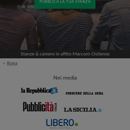
PUBBLICA LA TUA STANZA
Accedi con Facebook
Non pubblicheremo mai nella tua cronologia
senza il tuo permesso
Stanze & camere in affito Marconi-Ostiense
OPPURE
<
Roma
Affitto max. al mese (€)
Nei media
Nome
Data di trasferimento