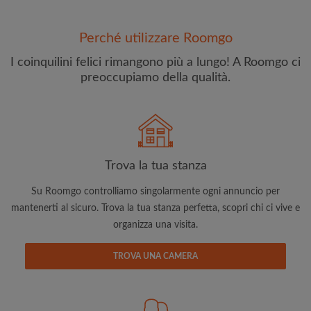
Perché utilizzare Roomgo
I coinquilini felici rimangono più a lungo! A Roomgo ci
preoccupiamo della qualità.
Indirizzo email
Trova la tua stanza
Password
Su Roomgo controlliamo singolarmente ogni annuncio per
Ho letto, compreso e accettato
Termini e le Condizioni
e
mantenerti al sicuro. Trova la tua stanza perfetta, scopri chi ci vive e
riconoscere il
Politica sulla Riservatezza
organizza una visita.
CREA PROFILO
TROVA UNA CAMERA
Con l'adesione a Roomgo riceverai offerte esclusive e
aggiornamenti via e-mail del tuo account