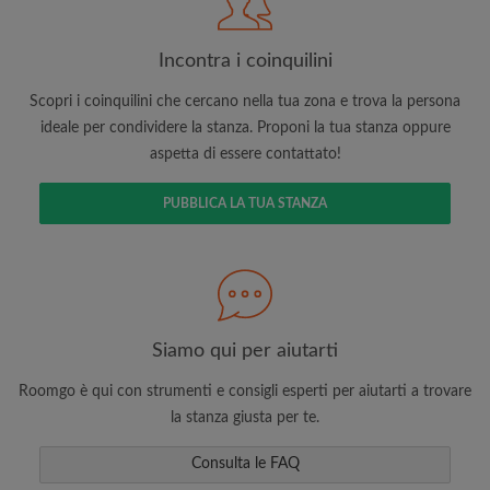
Incontra i coinquilini
Scopri i coinquilini che cercano nella tua zona e trova la persona
ideale per condividere la stanza. Proponi la tua stanza oppure
aspetta di essere contattato!
Cerca per ciò che è importante per te
PUBBLICA LA TUA STANZA
Visualizza le stanze e i coinquilini
Salva le tue ricerche
Ricevi aggiornamenti via email per gli ultimi
annunci di stanze
Effettua richieste di visite
Siamo qui per aiutarti
Fai sapere ai coinquilini e ai proprietari
esattamente quello che stai cercando
Roomgo è qui con strumenti e consigli esperti per aiutarti a trovare
la stanza giusta per te.
Consulta le FAQ