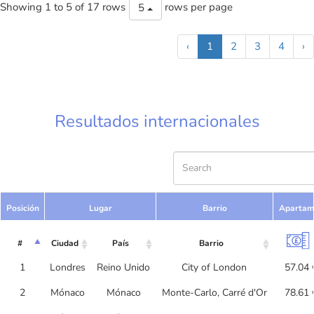
Showing 1 to 5 of 17 rows
rows per page
5
‹
1
2
3
4
›
Resultados internacionales
Posición
Lugar
Barrio
Apartam
#
Ciudad
País
Barrio
1
Londres
Reino Unido
City of London
57.04 
2
Mónaco
Mónaco
Monte-Carlo, Carré d'Or
78.61 