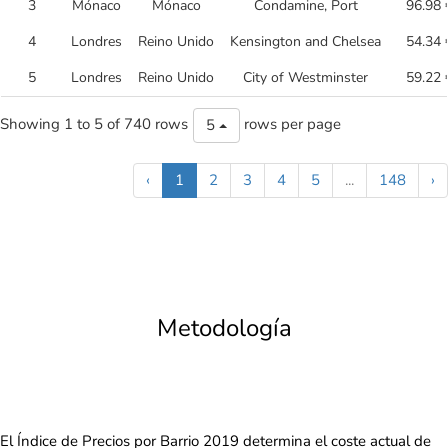
3
Mónaco
Mónaco
Condamine, Port
96.98 
4
Londres
Reino Unido
Kensington and Chelsea
54.34 
5
Londres
Reino Unido
City of Westminster
59.22 
Showing 1 to 5 of 740 rows
rows per page
5
‹
1
2
3
4
5
...
148
›
Metodología
El Índice de Precios por Barrio 2019 determina el coste actual de