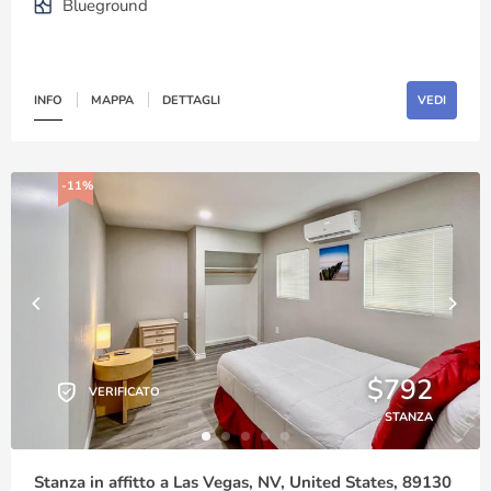
Blueground
INFO
MAPPA
DETTAGLI
VEDI
-11%
$792
VERIFICATO
STANZA
Stanza in affitto a Las Vegas, NV, United States, 89130