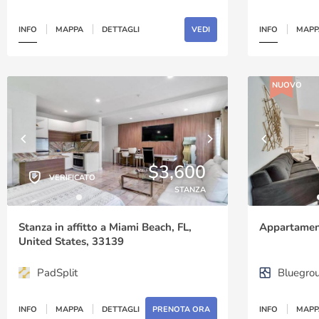
INFO
MAPPA
DETTAGLI
VEDI
INFO
MAPP
NUOVO
$3,600
VERIFICATO
STANZA
Stanza in affitto a Miami Beach, FL,
Appartamenti
United States, 33139
PadSplit
Bluegro
INFO
MAPPA
DETTAGLI
PRENOTA ORA
INFO
MAPP