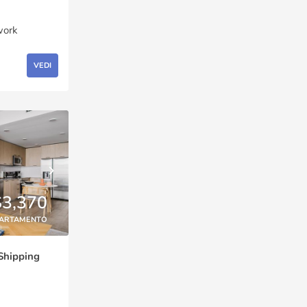
work
VEDI
$3,370
ARTAMENTO
 Shipping