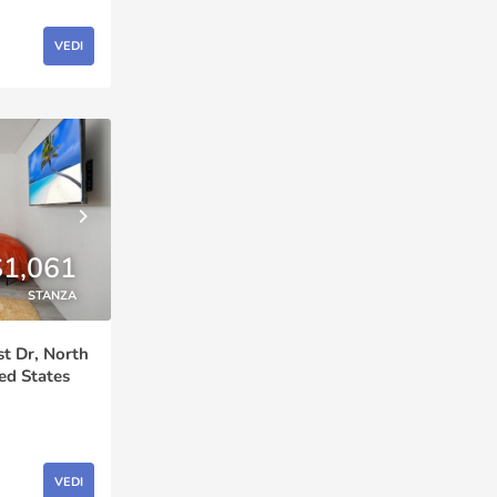
VEDI
$1,061
STANZA
st Dr, North
ed States
VEDI