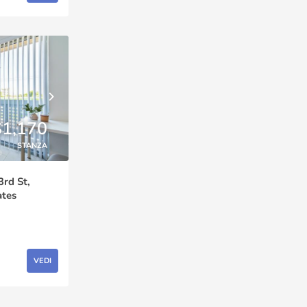
$1,170
STANZA
3rd St,
ates
VEDI