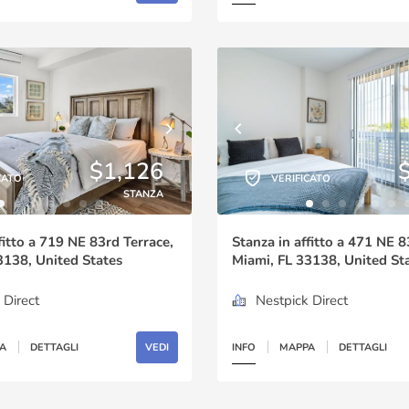
$1,126
CATO
VERIFICATO
STANZA
fitto a 719 NE 83rd Terrace,
Stanza in affitto a 471 NE 8
3138, United States
Miami, FL 33138, United St
 Direct
Nestpick Direct
A
DETTAGLI
VEDI
INFO
MAPPA
DETTAGLI