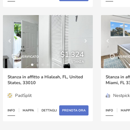
$1,324
VERIFICATO
VERIFI
STANZA
Stanza in affitto a Hialeah, FL, United
Stanza in af
States, 33010
Miami, FL 3
PadSplit
Nestpick
INFO
MAPPA
DETTAGLI
PRENOTA ORA
INFO
MAPP