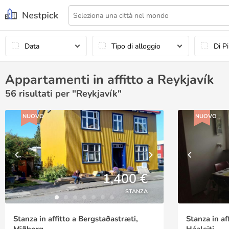
Data
Tipo di alloggio
Di P
Appartamenti in affitto a Reykjavík
56
risultati per "Reykjavík"
NUOVO
NUOVO
1,400 €
STANZA
Stanza in affitto a Bergstaðastræti,
Stanza in af
Miðborg
Háaleiti