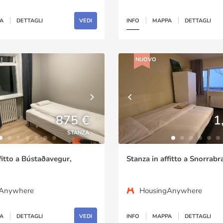
A
DETTAGLI
VEDI
INFO
MAPPA
DETTAGLI
NUOVO
875 €
1
STANZA
fitto a Bústaðavegur,
Stanza in affitto a Snorrabr
gAnywhere
HousingAnywhere
A
DETTAGLI
VEDI
INFO
MAPPA
DETTAGLI