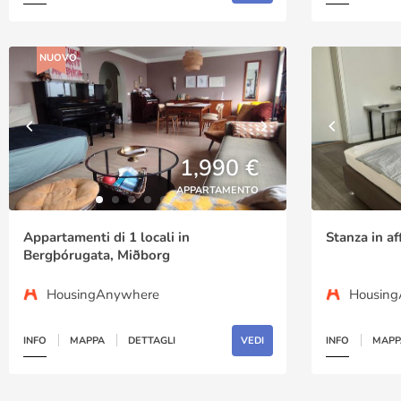
NUOVO
1,990 €
APPARTAMENTO
Appartamenti di 1 locali in
Stanza in af
Bergþórugata, Miðborg
HousingAnywhere
Housin
INFO
MAPPA
DETTAGLI
VEDI
INFO
MAPP