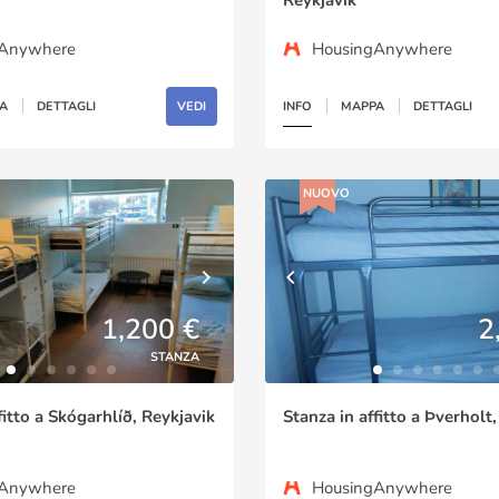
gAnywhere
HousingAnywhere
A
DETTAGLI
VEDI
INFO
MAPPA
DETTAGLI
NUOVO
1,200 €
2
STANZA
fitto a Skógarhlíð, Reykjavik
Stanza in affitto a Þverholt
gAnywhere
HousingAnywhere