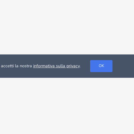
 accetti la nostra
informativa sulla privacy
.
OK
osa città la loro casa. La città è strettamente legata ai suoi