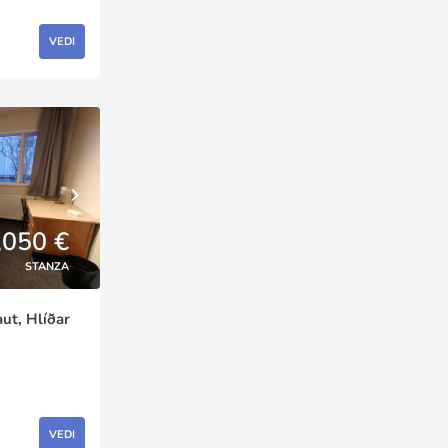
VEDI
,050 €
STANZA
aut, Hlíðar
VEDI