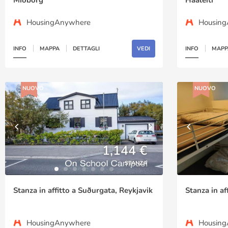
HousingAnywhere
Housin
INFO
MAPPA
DETTAGLI
VEDI
INFO
MAPP
NUOVO
NUOVO
1,144 €
STANZA
Stanza in affitto a Suðurgata, Reykjavik
Stanza in af
HousingAnywhere
Housin