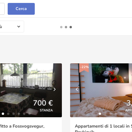
Cerca
iù
-22%
700 €
3
STANZA
APP
fitto a Fossvogsvegur,
Appartamenti di 1 locali in
Reykjavik