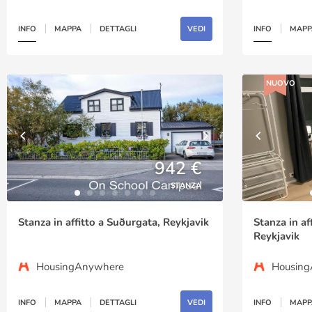
INFO
MAPPA
DETTAGLI
VEDI
INFO
MAPP
NUOVO
942 €
STANZA
Stanza in affitto a Suðurgata, Reykjavik
Stanza in af
Reykjavik
HousingAnywhere
Housin
INFO
MAPPA
DETTAGLI
VEDI
INFO
MAPP