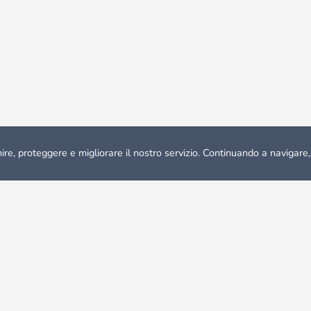
ire, proteggere e migliorare il nostro servizio. Continuando a navigare,
se in Affitto Reykjavík
fitto e appartamenti in condivisione
li che per gli espatriati che decidono di fare di questa meravigli