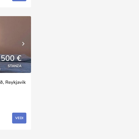
,500 €
STANZA
íð, Reykjavik
VEDI