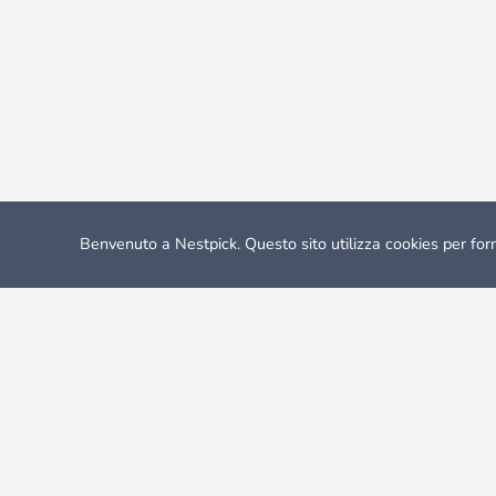
Benvenuto a Nestpick. Questo sito utilizza cookies per forn
Nestpick: stanze e appartamenti arredati
Case in Affitto
Ca
Reykjavik affitto appartamenti, case in af
La capitale dell'Islanda è una meraviglia sia per i residenti loca