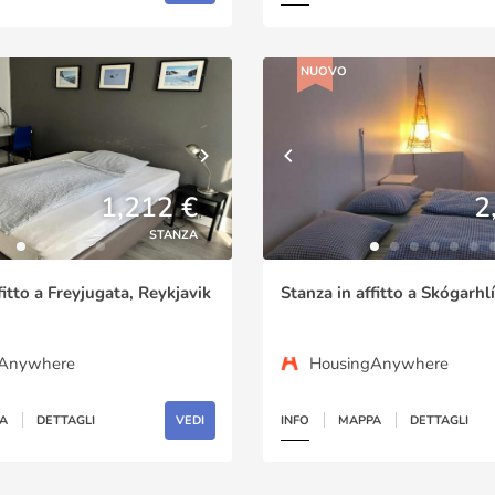
NUOVO
1,212 €
2
STANZA
fitto a Freyjugata, Reykjavik
Stanza in affitto a Skógarhl
gAnywhere
HousingAnywhere
A
DETTAGLI
VEDI
INFO
MAPPA
DETTAGLI