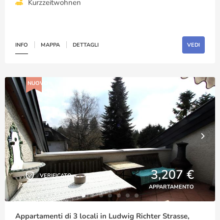
Kurzzeitwohnen
INFO
MAPPA
DETTAGLI
VEDI
NUOVO
3,207 €
VERIFICATO
APPARTAMENTO
Appartamenti di 3 locali in Ludwig Richter Strasse,