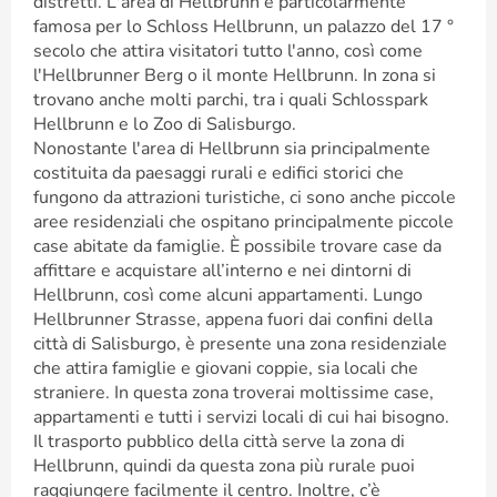
distretti. L'area di Hellbrunn è particolarmente
famosa per lo Schloss Hellbrunn, un palazzo del 17 °
secolo che attira visitatori tutto l'anno, così come
l'Hellbrunner Berg o il monte Hellbrunn. In zona si
trovano anche molti parchi, tra i quali Schlosspark
Hellbrunn e lo Zoo di Salisburgo.
Nonostante l'area di Hellbrunn sia principalmente
costituita da paesaggi rurali e edifici storici che
fungono da attrazioni turistiche, ci sono anche piccole
aree residenziali che ospitano principalmente piccole
case abitate da famiglie. È possibile trovare case da
affittare e acquistare all’interno e nei dintorni di
Hellbrunn, così come alcuni appartamenti. Lungo
Hellbrunner Strasse, appena fuori dai confini della
città di Salisburgo, è presente una zona residenziale
che attira famiglie e giovani coppie, sia locali che
straniere. In questa zona troverai moltissime case,
appartamenti e tutti i servizi locali di cui hai bisogno.
Il trasporto pubblico della città serve la zona di
Hellbrunn, quindi da questa zona più rurale puoi
raggiungere facilmente il centro. Inoltre, c’è