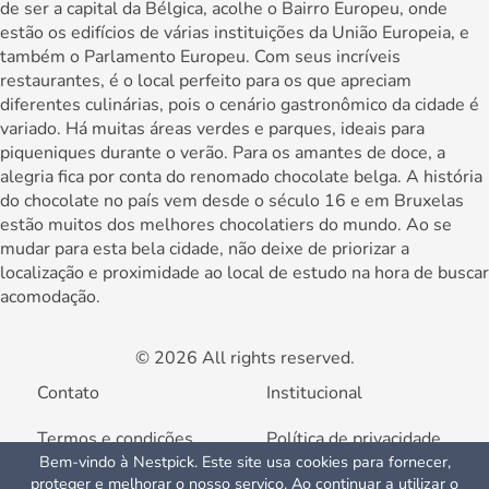
de ser a capital da Bélgica, acolhe o Bairro Europeu, onde
estão os edifícios de várias instituições da União Europeia, e
também o Parlamento Europeu. Com seus incríveis
restaurantes, é o local perfeito para os que apreciam
diferentes culinárias, pois o cenário gastronômico da cidade é
variado. Há muitas áreas verdes e parques, ideais para
piqueniques durante o verão. Para os amantes de doce, a
alegria fica por conta do renomado chocolate belga. A história
do chocolate no país vem desde o século 16 e em Bruxelas
estão muitos dos melhores chocolatiers do mundo. Ao se
mudar para esta bela cidade, não deixe de priorizar a
localização e proximidade ao local de estudo na hora de buscar
acomodação.
© 2026 All rights reserved.
Contato
Institucional
Termos e condições
Política de privacidade
Bem-vindo à Nestpick. Este site usa cookies para fornecer,
proteger e melhorar o nosso serviço. Ao continuar a utilizar o
Perguntas frequentes
Anuncie sua