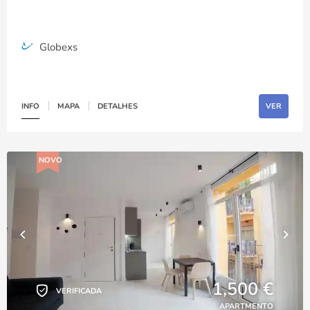
Globexs
INFO
MAPA
DETALHES
VER
NOVO
1,500 €
VERIFICADA
APARTMENTO