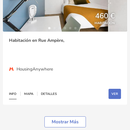
460 €
HABITACIÓN
Habitación en Rue Ampère,
HousingAnywhere
INFO
MAPA
DETALLES
VER
Mostrar Más