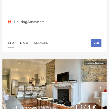
HousingAnywhere
INFO
MAPA
DETALLES
VER
1,144 €
VERIFICADO