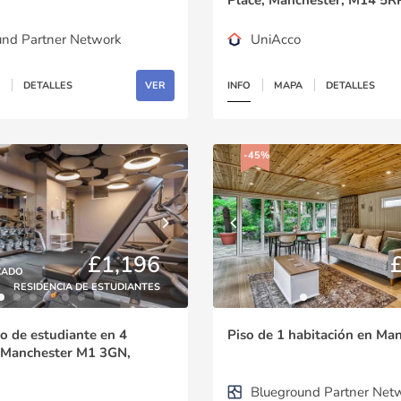
und Partner Network
UniAcco
DETALLES
VER
INFO
MAPA
DETALLES
-45%
£1,196
CADO
RESIDENCIA DE ESTUDIANTES
 de estudiante en 4
Piso de 1 habitación en Ma
t, Manchester M1 3GN,
gdom
Blueground Partner Net