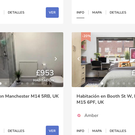
DETALLES
VER
INFO
MAPA
DETALLES
-20%
£953
HABITACIÓN
 en Manchester M14 5RB, UK
Habitación en Booth St W,
M15 6PF, UK
Amber
DETALLES
VER
INFO
MAPA
DETALLES