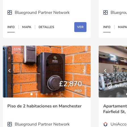
Blueground Partner Network
Bluegro
INFO
MAPA
DETALLES
VER
INFO
MAPA
-11%
£2,870
VERIFI
PISO
Piso de 2 habitaciones en Manchester
Apartamento
Fairfield S
United Kin
Blueground Partner Network
UniAcco