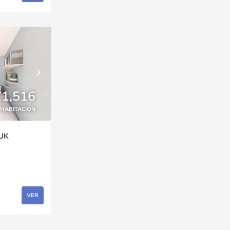
£1,516
HABITACIÓN
 UK
VER