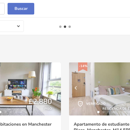
Buscar
-14%
£2,880
VERIFICADO
PISO
RESIDENCIA DE 
abitaciones en Manchester
Apartamento de estudiante
Place, Manchester, M14 5R