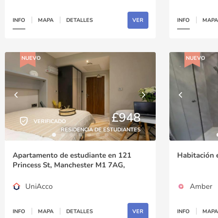
INFO
MAPA
DETALLES
VER
INFO
MAPA
NUEVO
NUEVO
£948
VERIFICADO
RESIDENCIA DE ESTUDIANTES
Apartamento de estudiante en 121
Habitación
Princess St, Manchester M1 7AG,
United Kingdom
UniAcco
Amber
INFO
MAPA
DETALLES
VER
INFO
MAPA