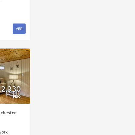
VER
£2,930
PISO
nchester
work