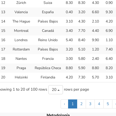
12
Zúrich
Suiza
8.30
8.30
4.30
0.90
13
Valencia
España
0.40
3.20
6.60
9.30
14
The Hague
Países Bajos
3.10
4.30
2.10
4.20
15
Montreal
Canadá
3.40
7.70
4.40
6.90
16
Londres
Reino Unido
5.40
8.40
9.90
1.10
17
Rotterdam
Países Bajos
3.20
5.10
1.20
7.40
18
Nantes
Francia
3.00
5.80
2.40
6.40
19
Praga
República Checa
8.80
5.90
8.80
8.20
20
Helsinki
Finlandia
4.20
7.30
5.70
3.10
owing 1 to 20 of 100 rows
rows per page
20
‹
1
2
3
4
5
Metodología