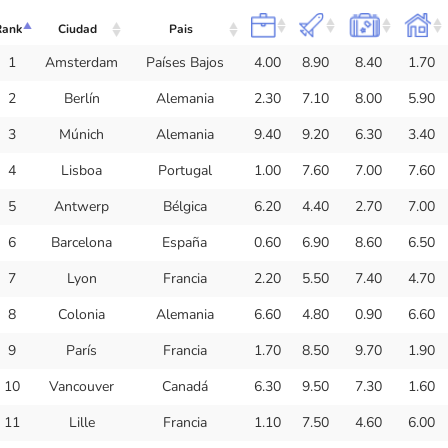
Rank
Ciudad
Pais
1
Amsterdam
Países Bajos
4.00
8.90
8.40
1.70
2
Berlín
Alemania
2.30
7.10
8.00
5.90
3
Múnich
Alemania
9.40
9.20
6.30
3.40
4
Lisboa
Portugal
1.00
7.60
7.00
7.60
5
Antwerp
Bélgica
6.20
4.40
2.70
7.00
6
Barcelona
España
0.60
6.90
8.60
6.50
7
Lyon
Francia
2.20
5.50
7.40
4.70
8
Colonia
Alemania
6.60
4.80
0.90
6.60
9
París
Francia
1.70
8.50
9.70
1.90
10
Vancouver
Canadá
6.30
9.50
7.30
1.60
11
Lille
Francia
1.10
7.50
4.60
6.00