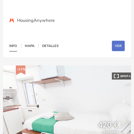
HousingAnywhere
INFO
MAPA
DETALLES
VER
-11%
420 €
ESTUDIO