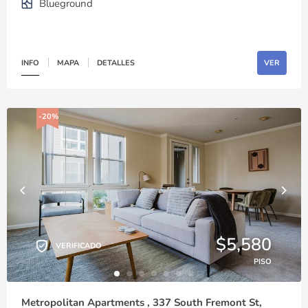
Blueground
INFO
MAPA
DETALLES
VER
-20%
$5,580
VERIFICADO
PISO
Metropolitan Apartments , 337 South Fremont St,