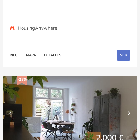
HousingAnywhere
INFO
MAPA
DETALLES
VER
-25%
2,000 €