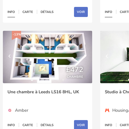
INFO
CARTE
DÉTAILS
VOIR
INFO
CART
-13%
£472
CHAMBRE
Une chambre à Leeds LS16 8HL, UK
Studio à Ch
Amber
Housin
INFO
CARTE
DÉTAILS
VOIR
INFO
CART