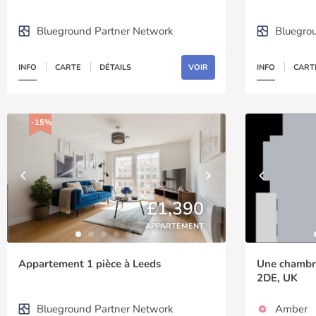
Blueground Partner Network
Bluegro
INFO
CARTE
DÉTAILS
VOIR
INFO
CART
-15%
£1,390
APPARTEMENT
Appartement 1 pièce à Leeds
Une chambre
2DE, UK
Blueground Partner Network
Amber