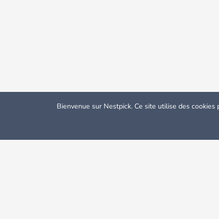
Bienvenue sur Nestpick. Ce site utilise des cookies 
Nestpick: Chambres et appartement meublés
Location App
Cette ville du West Yorkshire est bien connue pour ses unive