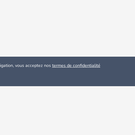
avigation, vous acceptez nos
termes de confidentialité
chée. Leeds est la troisième plus grande ville du Royaume-