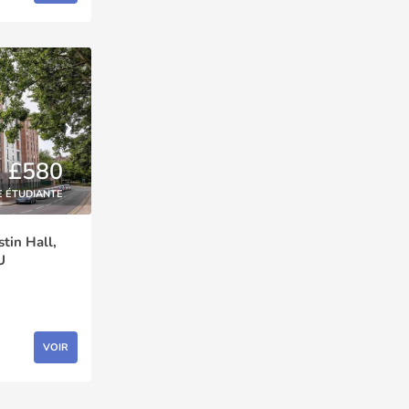
£580
E ÉTUDIANTE
tin Hall,
U
VOIR