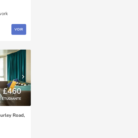
work
VOIR
£460
E ÉTUDIANTE
urley Road,