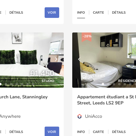
E
DÉTAILS
VOIR
INFO
CARTE
DÉTAILS
-28%
£1,450
VÉRIFIÉS
STUDIO
RÉSIDENC
urch Lane, Stanningley
Appartement étudiant a St 
Street, Leeds LS2 9EP
gAnywhere
UniAcco
E
DÉTAILS
VOIR
INFO
CARTE
DÉTAILS