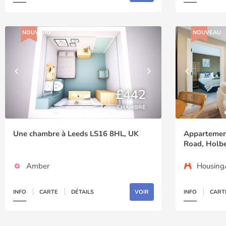
NOUVEAU
NOUVEAU
£442
CHAMBRE
Une chambre à Leeds LS16 8HL, UK
Appartement
Road, Holb
Amber
Housin
INFO
CARTE
DÉTAILS
VOIR
INFO
CART