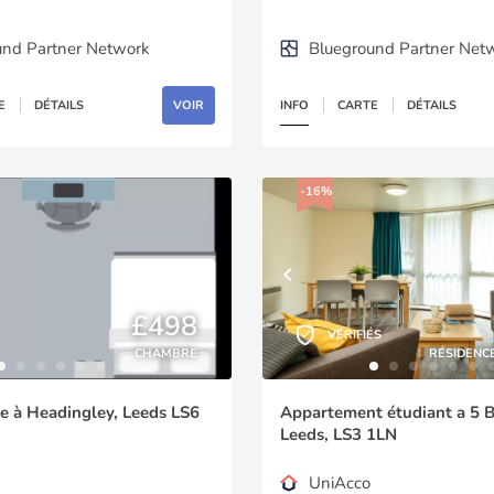
und Partner Network
Blueground Partner Net
E
DÉTAILS
VOIR
INFO
CARTE
DÉTAILS
-16%
£498
VÉRIFIÉS
CHAMBRE
RÉSIDENC
 à Headingley, Leeds LS6
Appartement étudiant a 5 B
Leeds, LS3 1LN
UniAcco