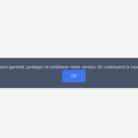
pour garantir, protéger et améliorer notre service. En continuant la n
OK
artement
Location Appartement Leeds
rsités de premier ordre et son atmosphère cosmopolite et bran