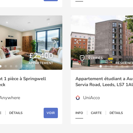
£2,400
VÉRIFIÉS
APPARTEMENT
RÉSIDENC
 1 pièce à Springwell
Appartement étudiant a Aus
eck
Servia Road, Leeds, LS7 1A
gAnywhere
UniAcco
E
DÉTAILS
VOIR
INFO
CARTE
DÉTAILS