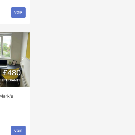
VOIR
£480
E ÉTUDIANTE
Mark's
VOIR