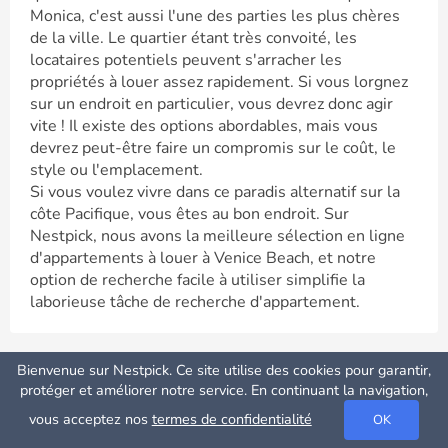
Monica, c'est aussi l'une des parties les plus chères
de la ville. Le quartier étant très convoité, les
locataires potentiels peuvent s'arracher les
propriétés à louer assez rapidement. Si vous lorgnez
sur un endroit en particulier, vous devrez donc agir
vite ! Il existe des options abordables, mais vous
devrez peut-être faire un compromis sur le coût, le
style ou l'emplacement.
Si vous voulez vivre dans ce paradis alternatif sur la
côte Pacifique, vous êtes au bon endroit. Sur
Nestpick, nous avons la meilleure sélection en ligne
d'appartements à louer à Venice Beach, et notre
option de recherche facile à utiliser simplifie la
laborieuse tâche de recherche d'appartement.
Bienvenue sur Nestpick. Ce site utilise des cookies pour garantir,
Type de Carte
Logement étudiant à Los Angeles
protéger et améliorer notre service. En continuant la navigation,
vous acceptez nos
termes de confidentialité
OK
Accueillant sur ses terres l'Université de Californie à