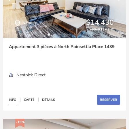
$14,430
VÉRIFIÉS
APPARTEMENT
Appartement 3 pièces à North Poinsettia Place 1439
Nestpick Direct
INFO
CARTE
DÉTAILS
RÉSERVER
-19%