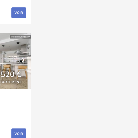
VOIR
,520 €
PPARTEMENT
VOIR