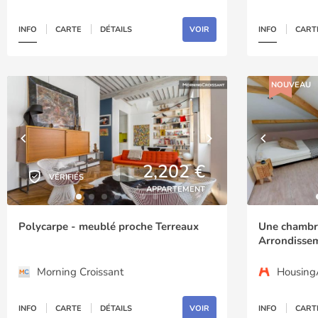
INFO
CARTE
DÉTAILS
VOIR
INFO
CART
NOUVEAU
2,202 €
VÉRIFIÉS
APPARTEMENT
Polycarpe - meublé proche Terreaux
Une chambre
Arrondisse
Morning Croissant
Housin
INFO
CARTE
DÉTAILS
VOIR
INFO
CART