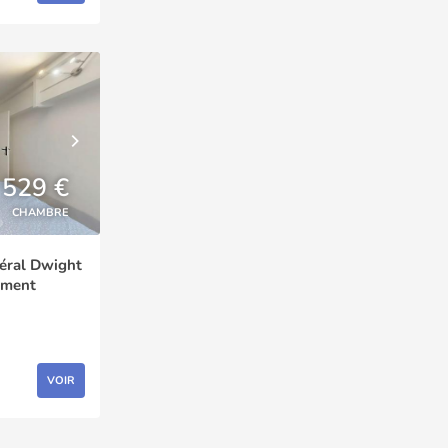
529 €
CHAMBRE
éral Dwight
ement
VOIR