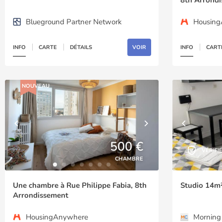
Blueground Partner Network
Housin
INFO
CARTE
DÉTAILS
VOIR
INFO
CART
NOUVEAU
500 €
VÉRIFI
CHAMBRE
Une chambre à Rue Philippe Fabia, 8th
Studio 14m²
Arrondissement
HousingAnywhere
Morning 