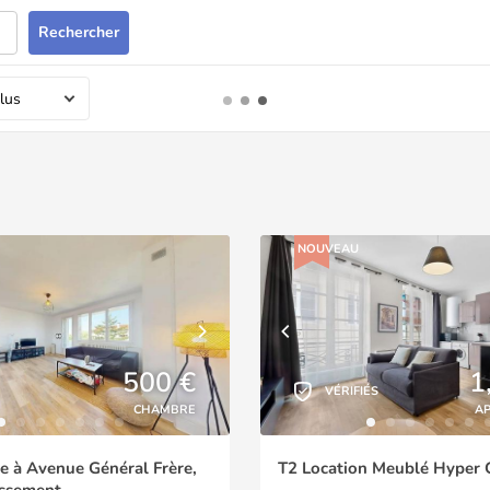
Rechercher
lus
NOUVEAU
500 €
1
VÉRIFIÉS
CHAMBRE
A
 à Avenue Général Frère,
T2 Location Meublé Hyper 
issement