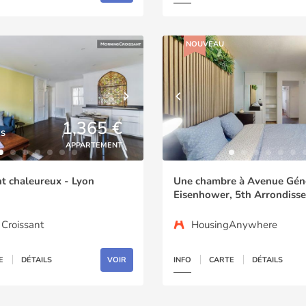
NOUVEAU
1,365 €
ÉS
APPARTEMENT
 chaleureux - Lyon
Une chambre à Avenue Gén
Eisenhower, 5th Arrondiss
Croissant
HousingAnywhere
E
DÉTAILS
VOIR
INFO
CARTE
DÉTAILS