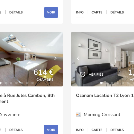
E
DÉTAILS
VOIR
INFO
CARTE
DÉTAILS
614 €
1
VÉRIFIÉS
CHAMBRE
A
 à Rue Jules Cambon, 8th
Ozanam Location T2 Lyon 1
ment
gAnywhere
Morning Croissant
E
DÉTAILS
VOIR
INFO
CARTE
DÉTAILS