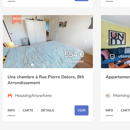
NOUVEAU
554 €
VÉRIFI
CHAMBRE
Une chambre à Rue Pierre Delore, 8th
Appartement
Arrondissement
HousingAnywhere
Morning 
INFO
CARTE
DÉTAILS
VOIR
INFO
CART