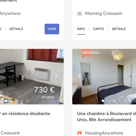
gAnywhere
Morning Croissant
E
DÉTAILS
VOIR
INFO
CARTE
DÉTAILS
NOUVEAU
730 €
ÉS
STUDIO
 en résidence étudiante
Une chambre à Boulevard d
Unis, 8th Arrondissement
Croissant
HousingAnywhere