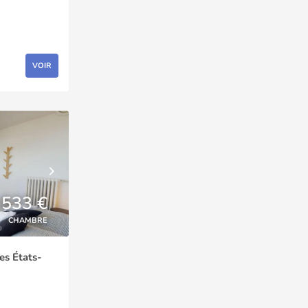
VOIR
533 €
CHAMBRE
es États-