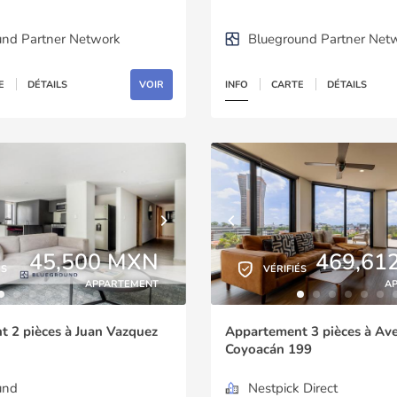
und Partner Network
Blueground Partner Net
E
DÉTAILS
VOIR
INFO
CARTE
DÉTAILS
45,500 MXN
469,61
ÉS
VÉRIFIÉS
APPARTEMENT
A
 2 pièces à Juan Vazquez
Appartement 3 pièces à Av
Coyoacán 199
und
Nestpick Direct