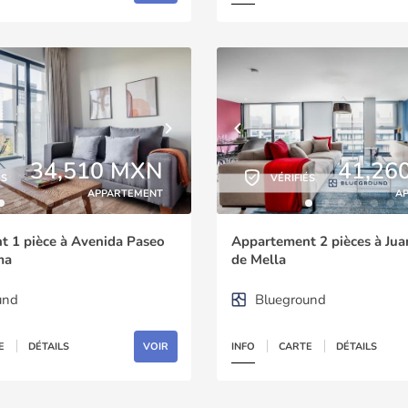
34,510 MXN
41,26
ÉS
VÉRIFIÉS
APPARTEMENT
A
 1 pièce à Avenida Paseo
Appartement 2 pièces à Ju
ma
de Mella
und
Blueground
E
DÉTAILS
VOIR
INFO
CARTE
DÉTAILS