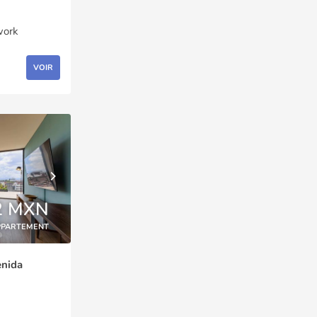
work
VOIR
2 MXN
PPARTEMENT
enida