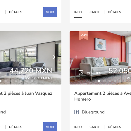
E
DÉTAILS
VOIR
INFO
CARTE
DÉTAILS
-23%
44,720 MXN
52,05
ÉS
VÉRIFIÉS
APPARTEMENT
A
 2 pièces à Juan Vazquez
Appartement 2 pièces à Av
Homero
und
Blueground
E
DÉTAILS
VOIR
INFO
CARTE
DÉTAILS