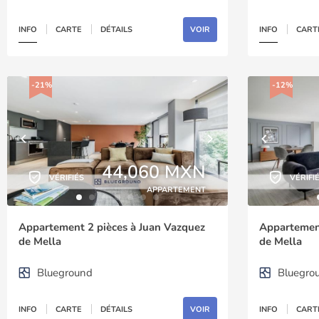
INFO
CARTE
DÉTAILS
VOIR
INFO
CART
-21%
-12%
44,060 MXN
VÉRIFIÉS
VÉRIFI
APPARTEMENT
Appartement 2 pièces à Juan Vazquez
Appartement
de Mella
de Mella
Blueground
Bluegro
INFO
CARTE
DÉTAILS
VOIR
INFO
CART