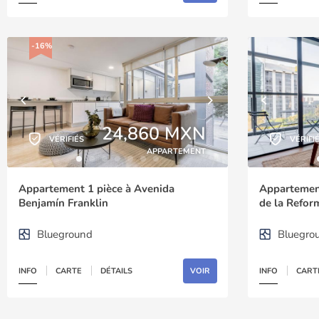
-16%
24,860 MXN
VÉRIFIÉS
VÉRIFI
APPARTEMENT
Appartement 1 pièce à Avenida
Appartement
Benjamín Franklin
de la Refor
Blueground
Bluegro
INFO
CARTE
DÉTAILS
VOIR
INFO
CART