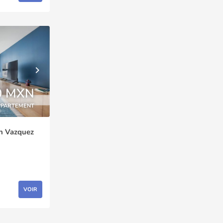
0 MXN
PPARTEMENT
an Vazquez
VOIR