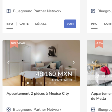
Blueground Partner Network
Bluegro
INFO
CARTE
DÉTAILS
VOIR
INFO
CART
NOUVEAU
-15%
48,160 MXN
VÉRIFI
APPARTEMENT
Appartement 2 pièces à Mexico City
Appartement
de Mella
Blueground Partner Network
Bluegro