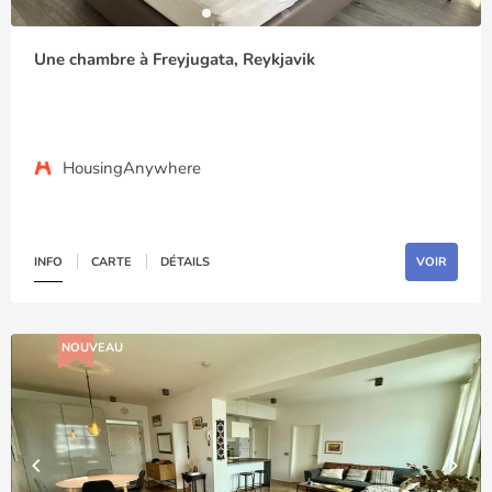
Une chambre à Freyjugata, Reykjavik
HousingAnywhere
INFO
CARTE
DÉTAILS
VOIR
NOUVEAU