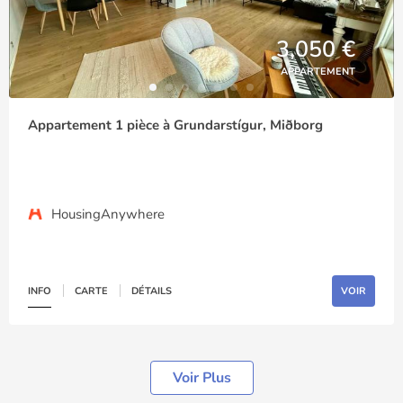
3,050 €
APPARTEMENT
Appartement 1 pièce à Grundarstígur, Miðborg
HousingAnywhere
INFO
CARTE
DÉTAILS
VOIR
Voir Plus