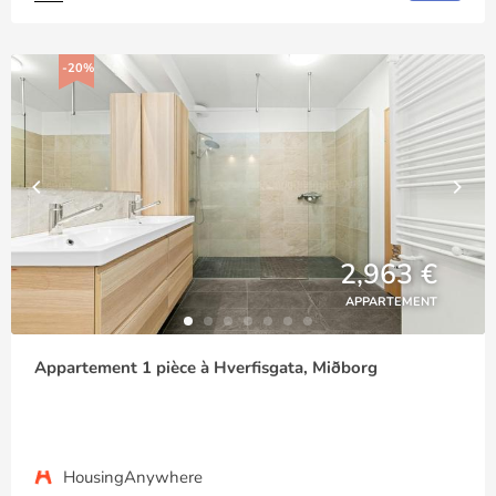
-20%
2,963 €
APPARTEMENT
Appartement 1 pièce à Hverfisgata, Miðborg
HousingAnywhere