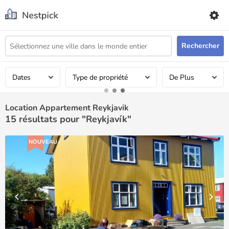
Rechercher
Dates
Type de propriété
De Plus
Location Appartement Reykjavik
15
résultats pour "Reykjavík"
NOUVEAU