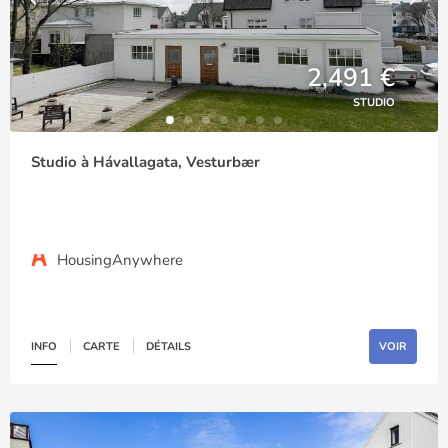
2,491 €
STUDIO
Studio à Hávallagata, Vesturbær
HousingAnywhere
INFO
CARTE
DÉTAILS
VOIR