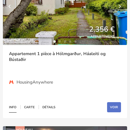
2,356 €
APPARTEMENT
Appartement 1 pièce à Hólmgarður, Háaleiti og
Bústaðir
HousingAnywhere
INFO
CARTE
DÉTAILS
VOIR
NOUVEAU