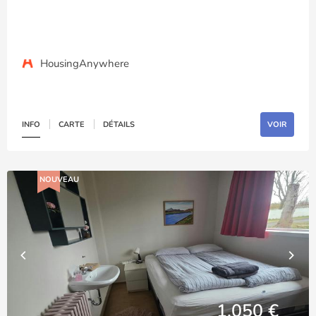
HousingAnywhere
INFO
CARTE
DÉTAILS
VOIR
NOUVEAU
1,050 €