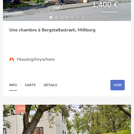
1,400 €
CHAMBRE
Une chambre à Bergstaðastræti, Miðborg
HousingAnywhere
INFO
CARTE
DÉTAILS
VOIR
-11%