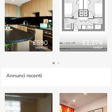
£590
£1,274
UNIACCO
AMBER
Annunci recenti