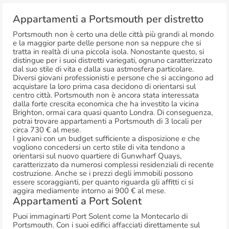
Appartamenti a Portsmouth per distretto
Portsmouth non è certo una delle città più grandi al mondo
e la maggior parte delle persone non sa neppure che si
tratta in realtà di una piccola isola. Nonostante questo, si
distingue per i suoi distretti variegati, ognuno caratterizzato
dal suo stile di vita e dalla sua astmosfera particolare.
Diversi giovani professionisti e persone che si accingono ad
acquistare la loro prima casa decidono di orientarsi sul
centro città. Portsmouth non è ancora stata interessata
dalla forte crescita economica che ha investito la vicina
Brighton, ormai cara quasi quanto Londra. Di conseguenza,
potrai trovare appartamenti a Portsmouth di 3 locali per
circa 730 € al mese.
I giovani con un budget sufficiente a disposizione e che
vogliono concedersi un certo stile di vita tendono a
orientarsi sul nuovo quartiere di Gunwharf Quays,
caratterizzato da numerosi complessi residenziali di recente
costruzione. Anche se i prezzi degli immobili possono
essere scoraggianti, per quanto riguarda gli affitti ci si
aggira mediamente intorno ai 900 € al mese.
Appartamenti a Port Solent
Puoi immaginarti Port Solent come la Montecarlo di
Portsmouth. Con i suoi edifici affacciati direttamente sul