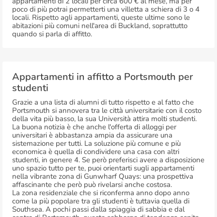
appartamenti di 2 locali per circa 600 € al mese, ma per
poco di più potrai permetterti una villetta a schiera di 3 o 4
locali. Rispetto agli appartamenti, queste ultime sono le
abitazioni più comuni nell'area di Buckland, soprattutto
quando si parla di affitto.
Appartamenti in affitto a Portsmouth per
studenti
Grazie a una lista di alumni di tutto rispetto e al fatto che
Portsmouth si annovera tra le città universitarie con il costo
della vita più basso, la sua Università attira molti studenti.
La buona notizia è che anche l'offerta di alloggi per
universitari è abbastanza ampia da assicurare una
sistemazione per tutti. La soluzione più comune e più
economica è quella di condividere una casa con altri
studenti, in genere 4. Se però preferisci avere a disposizione
uno spazio tutto per te, puoi orientarti sugli appartamenti
nella vibrante zona di Gunwharf Quays: una prospettiva
affascinante che però può rivelarsi anche costosa.
La zona residenziale che si riconferma anno dopo anno
come la più popolare tra gli studenti è tuttavia quella di
Southsea. A pochi passi dalla spiaggia di sabbia e dal