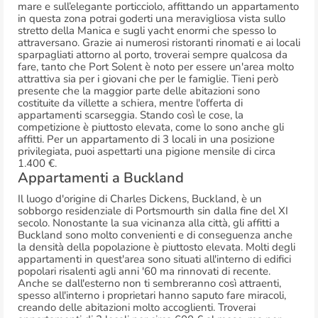
mare e sull’elegante porticciolo, affittando un appartamento
in questa zona potrai goderti una meravigliosa vista sullo
stretto della Manica e sugli yacht enormi che spesso lo
attraversano. Grazie ai numerosi ristoranti rinomati e ai locali
sparpagliati attorno al porto, troverai sempre qualcosa da
fare, tanto che Port Solent è noto per essere un'area molto
attrattiva sia per i giovani che per le famiglie. Tieni però
presente che la maggior parte delle abitazioni sono
costituite da villette a schiera, mentre l'offerta di
appartamenti scarseggia. Stando così le cose, la
competizione è piuttosto elevata, come lo sono anche gli
affitti. Per un appartamento di 3 locali in una posizione
privilegiata, puoi aspettarti una pigione mensile di circa
1.400 €.
Appartamenti a Buckland
Il luogo d'origine di Charles Dickens, Buckland, è un
sobborgo residenziale di Portsmourth sin dalla fine del XI
secolo. Nonostante la sua vicinanza alla città, gli affitti a
Buckland sono molto convenienti e di conseguenza anche
la densità della popolazione è piuttosto elevata. Molti degli
appartamenti in quest'area sono situati all'interno di edifici
popolari risalenti agli anni '60 ma rinnovati di recente.
Anche se dall'esterno non ti sembreranno così attraenti,
spesso all'interno i proprietari hanno saputo fare miracoli,
creando delle abitazioni molto accoglienti. Troverai