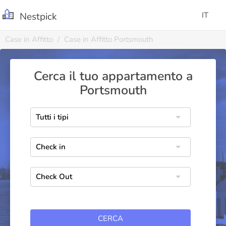
Nestpick
IT
Case in Affitto
Case in Affitto Portsmouth
Cerca il tuo appartamento a
Portsmouth
CERCA