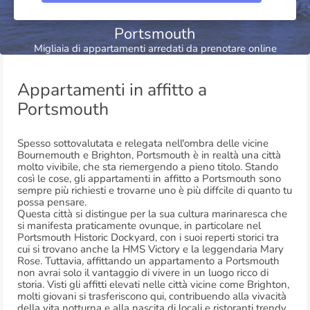
Portsmouth
Migliaia di appartamenti arredati da prenotare online
Appartamenti in affitto a
Portsmouth
Spesso sottovalutata e relegata nell'ombra delle vicine
Bournemouth e Brighton, Portsmouth è in realtà una città
molto vivibile, che sta riemergendo a pieno titolo. Stando
così le cose, gli appartamenti in affitto a Portsmouth sono
sempre più richiesti e trovarne uno è più diffcile di quanto tu
possa pensare.
Questa città si distingue per la sua cultura marinaresca che
si manifesta praticamente ovunque, in particolare nel
Portsmouth Historic Dockyard, con i suoi reperti storici tra
cui si trovano anche la HMS Victory e la leggendaria Mary
Rose. Tuttavia, affittando un appartamento a Portsmouth
non avrai solo il vantaggio di vivere in un luogo ricco di
storia. Visti gli affitti elevati nelle città vicine come Brighton,
molti giovani si trasferiscono qui, contribuendo alla vivacità
della vita notturna e alla nascita di locali e ristoranti trendy.