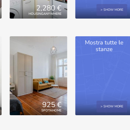
2,280 €
> SHOW MORE
HOUSINGANYWHERE
Mostra tutte le
stanze
925 €
> SHOW MORE
SPOTAHOME