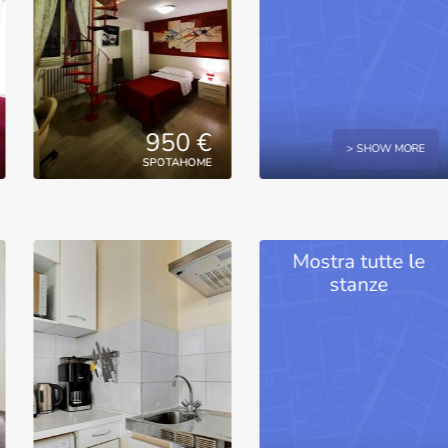
950 €
> SHOW MORE
SPOTAHOME
Mostra tutte le
stanze