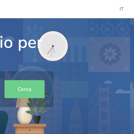
IT
io per
Cerca