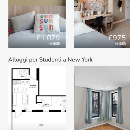
£1,079
£975
AMBER
AMBER
Alloggi per Studenti a New York