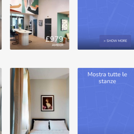
£979
> SHOW MORE
AMBER
Mostra tutte le
stanze