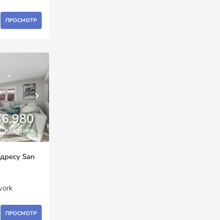
ПРОСМОТР
$6,980
КВАРТИРА
адресу San
work
ПРОСМОТР