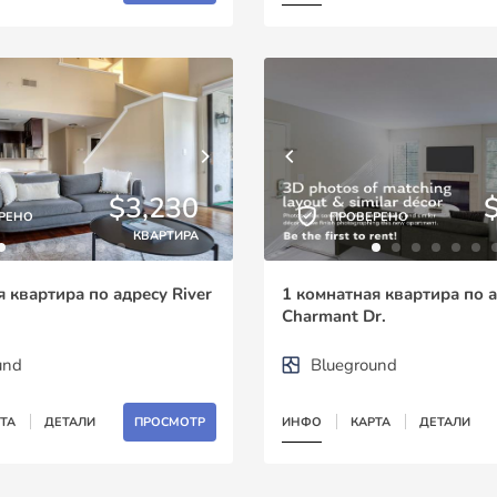
$3,230
РЕНО
ПРОВЕРЕНО
КВАРТИРА
 квартира по адресу River
1 комнатная квартира по 
Charmant Dr.
und
Blueground
ТА
ДЕТАЛИ
ПРОСМОТР
ИНФО
КАРТА
ДЕТАЛИ