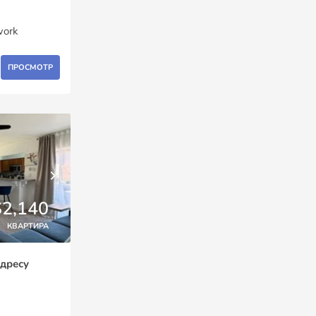
work
ПРОСМОТР
$2,140
КВАРТИРА
адресу