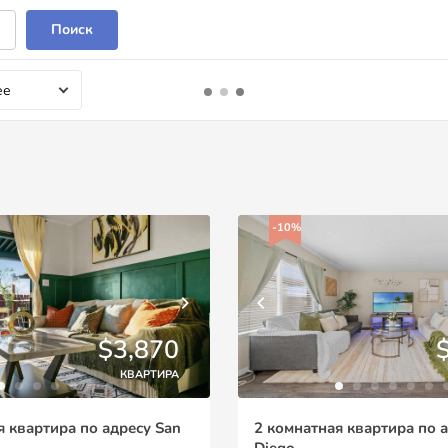
Поиск
ее
-10%
$3,870
КВАРТИРА
я квартира по адресу San
2 комнатная квартира по 
Diego