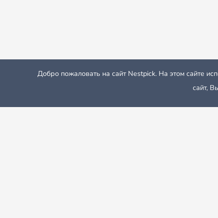
Добро пожаловать на сайт Nestpick. На этом сайте 
сайт, 
Nestpick: меблированные квартиры и комнаты
Аренда К
Расположенный на самом юге Калифорнии и западного по
менталитетом мультикультурного сообщества. И все это 
Поиск арендной квартиры в Сан-Диего может быть довольн
арендаторам нужно проявлять либо терпение, либо опред