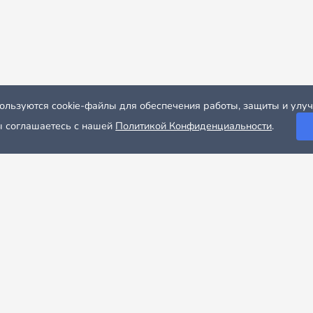
используются cookie-файлы для обеспечения работы, защиты и ул
Вы соглашаетесь с нашей
Политикой Конфиденциальности
.
вартир
Квартиры в Сан-Диего
бережья США, Сан-Диего отличается великолепной солнеч
благодаря прибрежному расположению.
о сложной задачей: квартиры, особенно в хороших района
еленную гибкость. Хорошо то, что каждый район Сан-Диег