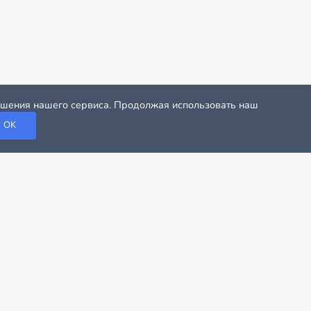
учшения нашего сервиса. Продолжая использовать наш
OK
ной погодой, спокойной атмосферой и фантастическим
х, как правило, сдаются быстро, так что потенциальным
о отличается своей особой атмосферой и потому каждый