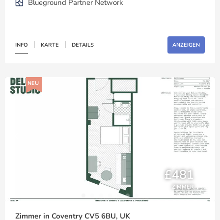
Blueground Partner Network
INFO
KARTE
DETAILS
ANZEIGEN
NEU
£481
ZIMMER
Zimmer in Coventry CV5 6BU, UK