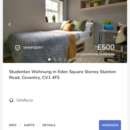
£500
VERIFIZIERT
STUDENTENWOHNHEIM
Studenten Wohnung in Eden Square Stoney Stanton
Road, Coventry, CV1 4FS
UniAcco
INFO
KARTE
DETAILS
ANZEIGEN