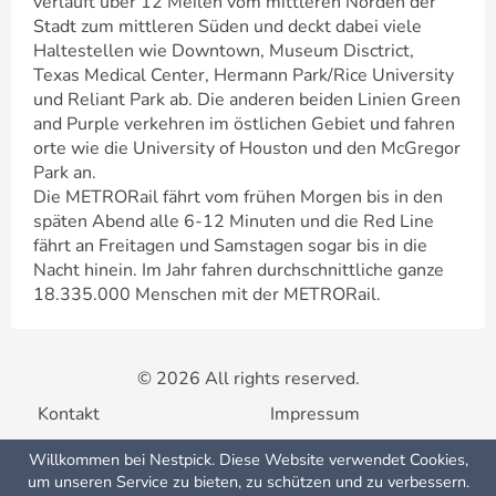
verläuft über 12 Meilen vom mittleren Norden der
Stadt zum mittleren Süden und deckt dabei viele
Haltestellen wie Downtown, Museum Disctrict,
Texas Medical Center, Hermann Park/Rice University
und Reliant Park ab. Die anderen beiden Linien Green
and Purple verkehren im östlichen Gebiet und fahren
orte wie die University of Houston und den McGregor
Park an.
Die METRORail fährt vom frühen Morgen bis in den
späten Abend alle 6-12 Minuten und die Red Line
fährt an Freitagen und Samstagen sogar bis in die
Nacht hinein. Im Jahr fahren durchschnittliche ganze
18.335.000 Menschen mit der METRORail.
© 2026 All rights reserved.
Kontakt
Impressum
Willkommen bei Nestpick. Diese Website verwendet Cookies,
Nutzungsbedingungen
Datenschutzerklärung
um unseren Service zu bieten, zu schützen und zu verbessern.