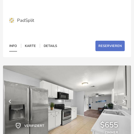
PadSplit
INFO
KARTE
DETAILS
RESERVIEREN
$655
VERIFIZIERT
ZIMMER