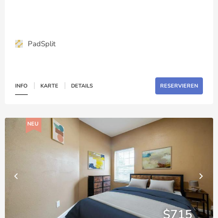
PadSplit
INFO
KARTE
DETAILS
RESERVIEREN
NEU
$715