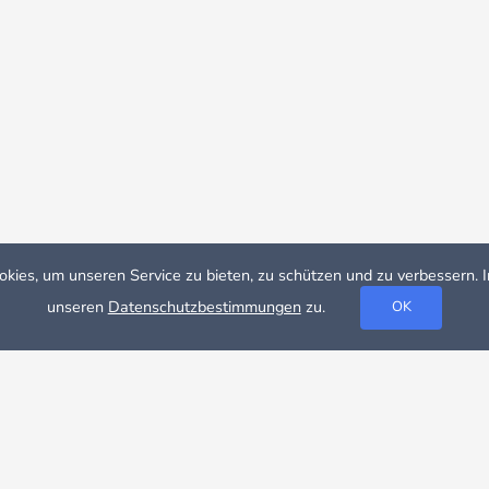
ies, um unseren Service zu bieten, zu schützen und zu verbessern. 
unseren
Datenschutzbestimmungen
zu.
OK
n
Wohnen auf Zeit Malmo