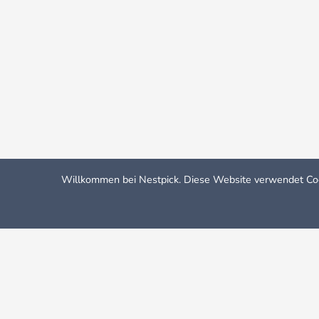
Willkommen bei Nestpick. Diese Website verwendet Cook
Nestpick: Möblierte Wohnungen & Zimmer
Wohnung Miete