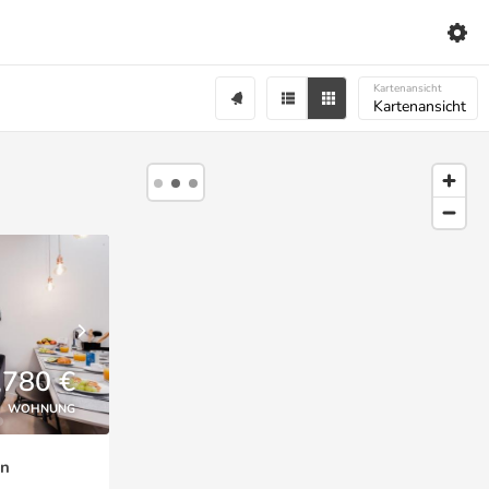
Kartenansicht
Kartenansicht
,780 €
WOHNUNG
an