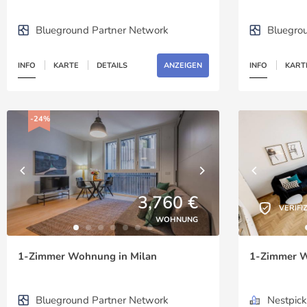
Blueground Partner Network
Bluegro
INFO
KARTE
DETAILS
ANZEIGEN
INFO
KART
-24%
3,760 €
VERIFI
WOHNUNG
1-Zimmer Wohnung in Milan
1-Zimmer Wo
Blueground Partner Network
Nestpick