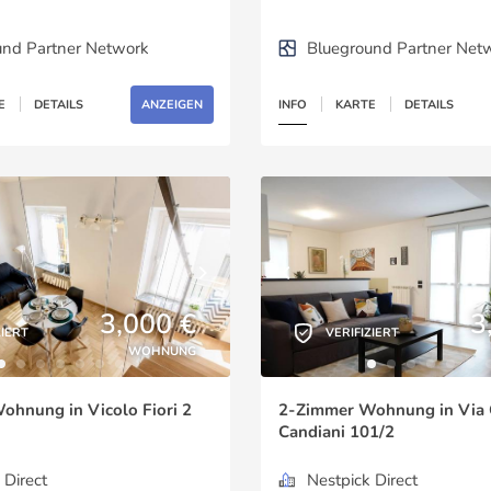
und Partner Network
Blueground Partner Net
E
DETAILS
ANZEIGEN
INFO
KARTE
DETAILS
3,000 €
3
ZIERT
VERIFIZIERT
WOHNUNG
hnung in Vicolo Fiori 2
2-Zimmer Wohnung in Via 
Candiani 101/2
 Direct
Nestpick Direct