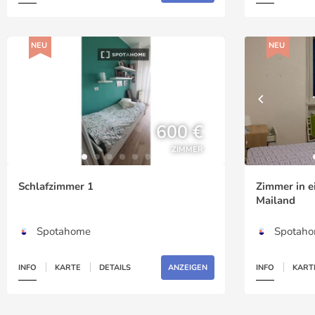
NEU
NEU
600 €
ZIMMER
Schlafzimmer 1
Zimmer in e
Mailand
Spotahome
Spotah
INFO
KARTE
DETAILS
ANZEIGEN
INFO
KART