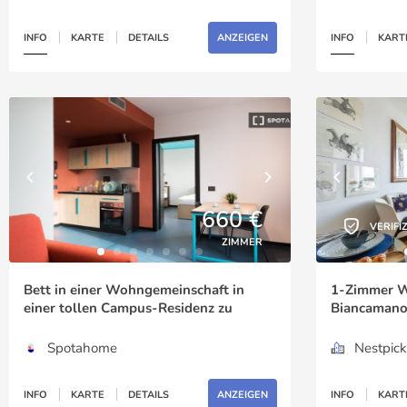
INFO
KARTE
DETAILS
ANZEIGEN
INFO
KART
660 €
VERIFI
ZIMMER
Bett in einer Wohngemeinschaft in
1-Zimmer W
einer tollen Campus-Residenz zu
Biancamano
vermieten
Spotahome
Nestpick
INFO
KARTE
DETAILS
ANZEIGEN
INFO
KART