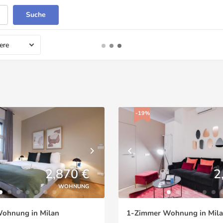
Suche
ere
-19%
2,870 €
2
WOHNUNG
ohnung in Milan
1-Zimmer Wohnung in Mil