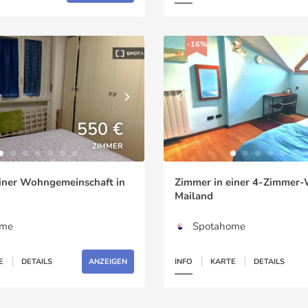
-16%
550 €
ZIMMER
iner Wohngemeinschaft in
Zimmer in einer 4-Zimmer-
Mailand
ome
Spotahome
E
DETAILS
ANZEIGEN
INFO
KARTE
DETAILS