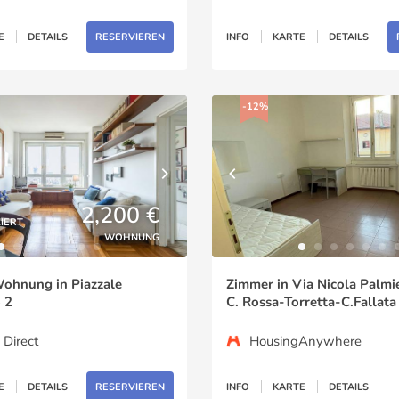
E
DETAILS
RESERVIEREN
INFO
KARTE
DETAILS
-12%
2,200 €
ZIERT
WOHNUNG
ohnung in Piazzale
Zimmer in Via Nicola Palmie
 2
C. Rossa-Torretta-C.Fallata
 Direct
HousingAnywhere
E
DETAILS
RESERVIEREN
INFO
KARTE
DETAILS