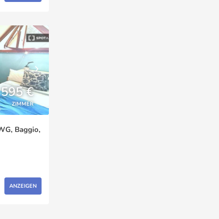
595 €
ZIMMER
WG, Baggio,
ANZEIGEN