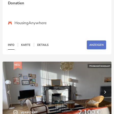
Donatien
HousingAnywhere
INFO
KARTE
DETAILS
ANZEIGEN
NEU
2,100 €
VERIFIZIERT