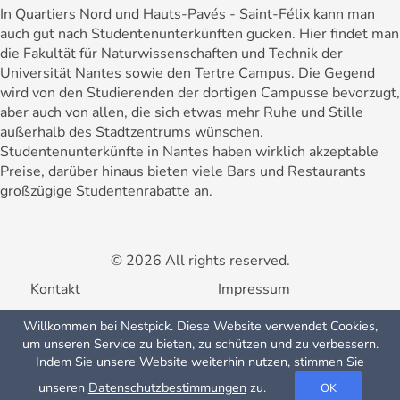
In Quartiers Nord und Hauts-Pavés - Saint-Félix kann man
auch gut nach Studentenunterkünften gucken. Hier findet man
die Fakultät für Naturwissenschaften und Technik der
Universität Nantes sowie den Tertre Campus. Die Gegend
wird von den Studierenden der dortigen Campusse bevorzugt,
aber auch von allen, die sich etwas mehr Ruhe und Stille
außerhalb des Stadtzentrums wünschen.
Studentenunterkünfte in Nantes haben wirklich akzeptable
Preise, darüber hinaus bieten viele Bars und Restaurants
großzügige Studentenrabatte an.
© 2026 All rights reserved.
Kontakt
Impressum
Willkommen bei Nestpick. Diese Website verwendet Cookies,
Nutzungsbedingungen
Datenschutzerklärung
um unseren Service zu bieten, zu schützen und zu verbessern.
Kartenansicht
Indem Sie unsere Website weiterhin nutzen, stimmen Sie
FAQ
unseren
Datenschutzbestimmungen
zu.
OK