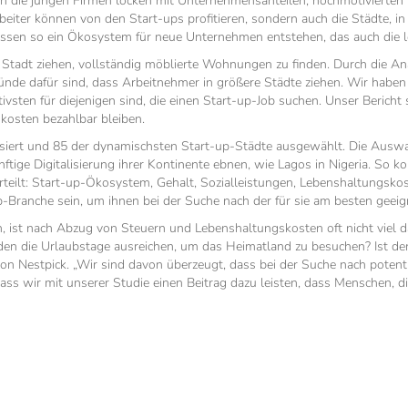
 denn die jungen Firmen locken mit Unternehmensanteilen, hochmotiviert
rbeiter können von den Start-ups profitieren, sondern auch die Städte, 
ssen so ein Ökosystem für neue Unternehmen entstehen, das auch die lo
e Stadt ziehen, vollständig möblierte Wohnungen zu finden. Durch die A
ründe dafür sind, dass Arbeitnehmer in größere Städte ziehen. Wir haben
sten für diejenigen sind, die einen Start-up-Job suchen. Unser Bericht so
kosten bezahlbar bleiben.
ysiert und 85 der dynamischsten Start-up-Städte ausgewählt. Die Ausw
ftige Digitalisierung ihrer Kontinente ebnen, wie Lagos in Nigeria. So k
erteilt: Start-up-Ökosystem, Gehalt, Sozialleistungen, Lebenshaltungsko
-Branche sein, um ihnen bei der Suche nach der für sie am besten geeig
 ist nach Abzug von Steuern und Lebenshaltungskosten oft nicht viel dav
rden die Urlaubstage ausreichen, um das Heimatland zu besuchen? Ist 
on Nestpick. „Wir sind davon überzeugt, dass bei der Suche nach potent
dass wir mit unserer Studie einen Beitrag dazu leisten, dass Menschen, d