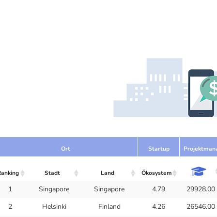
Ort
Startup
Projektman
Ranking
Stadt
Land
Ökosystem
1
Singapore
Singapore
4.79
29928.00
2
Helsinki
Finland
4.26
26546.00