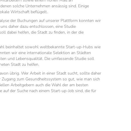
en Mitarbeitern sowie einem hohen Maß an
in denen solche Unternehmen ansässig sind. Einige
kale Wirtschaft beflügelt.
nalyse der Buchungen auf unserer Plattform konnten wir
 uns daher dazu entschlossen, eine Studie
ll dabei helfen, die Stadt zu finden, in der die
ahl beinhaltet sowohl weltbekannte Start-up-Hubs wie
onnten wir eine internationale Selektion an Städten
sten und Lebensqualität. Die umfassende Studie soll
neten Stadt zu helfen.
on übrig. Wer Arbeit in einer Stadt sucht, sollte daher
der Zugang zum Gesundheitssystem so gut, wie man sich
iellen Arbeitgebern auch die Wahl der am besten
ie auf der Suche nach einem Start-up-Job sind, die für