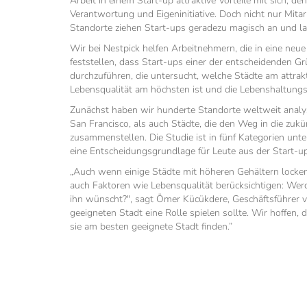
Arbeit in einem Start-up attraktive Vorteile mit sich,
Verantwortung und Eigeninitiative. Doch nicht nur Mita
Standorte ziehen Start-ups geradezu magisch an und la
Wir bei Nestpick helfen Arbeitnehmern, die in eine neu
feststellen, dass Start-ups einer der entscheidenden G
durchzuführen, die untersucht, welche Städte am attraktiv
Lebensqualität am höchsten ist und die Lebenshaltungs
Zunächst haben wir hunderte Standorte weltweit anal
San Francisco, als auch Städte, die den Weg in die zukün
zusammenstellen. Die Studie ist in fünf Kategorien unt
eine Entscheidungsgrundlage für Leute aus der Start-up
„Auch wenn einige Städte mit höheren Gehältern locken,
auch Faktoren wie Lebensqualität berücksichtigen: We
ihn wünscht?", sagt Ömer Kücükdere, Geschäftsführer v
geeigneten Stadt eine Rolle spielen sollte. Wir hoffen, 
sie am besten geeignete Stadt finden.”