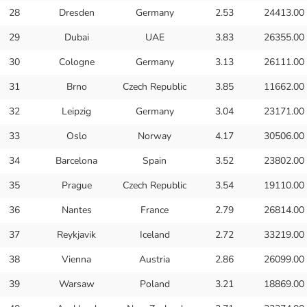
28
Dresden
Germany
2.53
24413.00
29
Dubai
UAE
3.83
26355.00
30
Cologne
Germany
3.13
26111.00
31
Brno
Czech Republic
3.85
11662.00
32
Leipzig
Germany
3.04
23171.00
33
Oslo
Norway
4.17
30506.00
34
Barcelona
Spain
3.52
23802.00
35
Prague
Czech Republic
3.54
19110.00
36
Nantes
France
2.79
26814.00
37
Reykjavik
Iceland
2.72
33219.00
38
Vienna
Austria
2.86
26099.00
39
Warsaw
Poland
3.21
18869.00