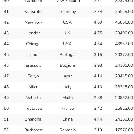
40
Auckland
New Zealand
2.71
32374.00
41
Karlsruhe
Germany
2.74
25519.00
42
New York
USA
4.69
46866.00
43
London
UK
4.75
29400.00
44
Chicago
USA
4.34
43937.00
45
Lisbon
Portugal
3.15
20377.00
46
Brussels
Belgium
3.93
24101.00
47
Tokyo
Japan
4.14
23415.00
48
Milan
Italy
4.10
28215.00
49
Valletta
Malta
2.88
20832.00
50
Toulouse
France
2.42
25822.00
51
Shanghai
China
4.44
24250.00
52
Bucharest
Romania
3.19
17576.00