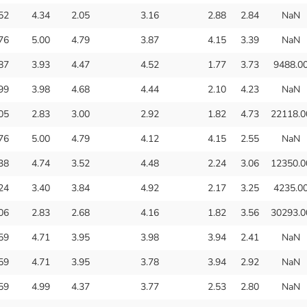
52
4.34
2.05
3.16
2.88
2.84
NaN
76
5.00
4.79
3.87
4.15
3.39
NaN
87
3.93
4.47
4.52
1.77
3.73
9488.0
99
3.98
4.68
4.44
2.10
4.23
NaN
05
2.83
3.00
2.92
1.82
4.73
22118.0
76
5.00
4.79
4.12
4.15
2.55
NaN
38
4.74
3.52
4.48
2.24
3.06
12350.0
24
3.40
3.84
4.92
2.17
3.25
4235.0
06
2.83
2.68
4.16
1.82
3.56
30293.0
59
4.71
3.95
3.98
3.94
2.41
NaN
59
4.71
3.95
3.78
3.94
2.92
NaN
59
4.99
4.37
3.77
2.53
2.80
NaN