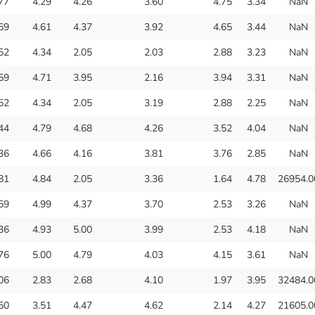
77
4.29
4.26
3.60
4.75
3.34
NaN
69
4.61
4.37
3.92
4.65
3.44
NaN
52
4.34
2.05
2.03
2.88
3.23
NaN
59
4.71
3.95
2.16
3.94
3.31
NaN
52
4.34
2.05
3.19
2.88
2.25
NaN
44
4.79
4.68
4.26
3.52
4.04
NaN
36
4.66
4.16
3.81
3.76
2.85
NaN
81
4.84
2.05
3.36
1.64
4.78
26954.0
59
4.99
4.37
3.70
2.53
3.26
NaN
36
4.93
5.00
3.99
2.53
4.18
NaN
76
5.00
4.79
4.03
4.15
3.61
NaN
06
2.83
2.68
4.10
1.97
3.95
32484.0
50
3.51
4.47
4.62
2.14
4.27
21605.0