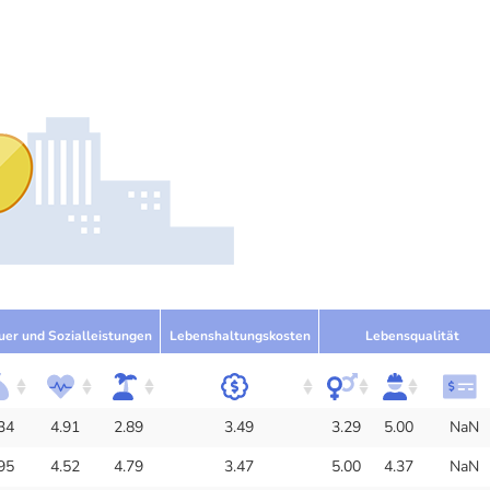
uer und Sozialleistungen
Lebenshaltungskosten
Lebensqualität
34
4.91
2.89
3.49
3.29
5.00
NaN
95
4.52
4.79
3.47
5.00
4.37
NaN