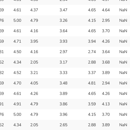
69
4.61
4.37
3.47
4.65
4.64
NaN
76
5.00
4.79
3.26
4.15
2.95
NaN
69
4.61
4.16
3.64
4.65
3.70
NaN
59
4.71
3.95
3.93
3.94
4.26
NaN
81
4.50
4.16
2.97
2.74
3.64
NaN
52
4.34
2.05
3.17
2.88
3.68
NaN
82
4.52
3.21
3.33
3.37
3.89
NaN
59
4.70
4.05
3.48
4.81
2.94
NaN
69
4.61
4.26
3.89
4.65
4.26
NaN
91
4.91
4.79
3.86
3.59
4.13
NaN
76
5.00
4.79
3.96
4.15
3.70
NaN
52
4.34
2.05
2.65
2.88
3.89
NaN