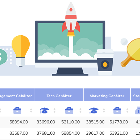
agement Gehälter
Tech Gehälter
Marketing Gehälter
Ste
58094.00
33696.00
52110.00
38515.00
51778.00
4.
83687.00
37681.00
58854.00
29617.00
53921.00
1.