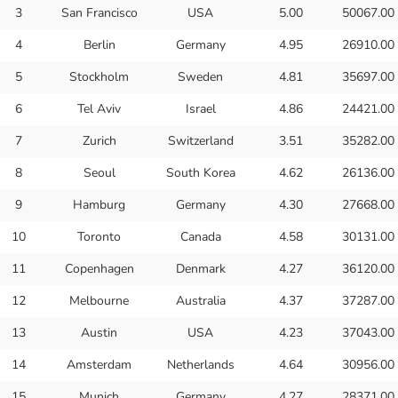
3
San Francisco
USA
5.00
50067.00
4
Berlin
Germany
4.95
26910.00
5
Stockholm
Sweden
4.81
35697.00
6
Tel Aviv
Israel
4.86
24421.00
7
Zurich
Switzerland
3.51
35282.00
8
Seoul
South Korea
4.62
26136.00
9
Hamburg
Germany
4.30
27668.00
10
Toronto
Canada
4.58
30131.00
11
Copenhagen
Denmark
4.27
36120.00
12
Melbourne
Australia
4.37
37287.00
13
Austin
USA
4.23
37043.00
14
Amsterdam
Netherlands
4.64
30956.00
15
Munich
Germany
4.27
28371.00