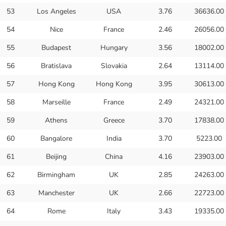
53
Los Angeles
USA
3.76
36636.00
54
Nice
France
2.46
26056.00
55
Budapest
Hungary
3.56
18002.00
56
Bratislava
Slovakia
2.64
13114.00
57
Hong Kong
Hong Kong
3.95
30613.00
58
Marseille
France
2.49
24321.00
59
Athens
Greece
3.70
17838.00
60
Bangalore
India
3.70
5223.00
61
Beijing
China
4.16
23903.00
62
Birmingham
UK
2.85
24263.00
63
Manchester
UK
2.66
22723.00
64
Rome
Italy
3.43
19335.00