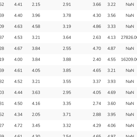
52
4.41
2.15
2.91
3.66
3.22
NaN
69
4.40
3.96
3.78
4.30
3.56
NaN
09
4.63
4.58
3.19
4.86
3.33
NaN
87
4.53
3.21
3.64
2.63
4.13
27826.0
28
4.67
3.84
2.55
4.70
4.87
NaN
19
4.00
3.84
3.88
2.40
4.55
16209.0
69
4.61
4.05
3.85
4.65
3.21
NaN
82
4.52
3.21
3.55
3.37
3.93
NaN
03
4.44
3.63
2.95
4.05
4.69
NaN
81
4.50
4.16
3.35
2.74
3.60
NaN
52
4.34
2.05
3.71
2.88
3.95
NaN
27
4.72
3.45
3.32
4.29
4.06
NaN
69
4.61
4.30
2.54
4.65
4.97
NaN