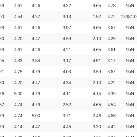
69
4.61
4.26
4.32
4.65
4.78
NaN
00
4.54
4.37
3.13
1.52
4.72
13381.0
69
4.61
4.26
3.97
4.65
3.67
NaN
60
4.20
4.47
4.59
2.10
4.29
NaN
69
4.61
4.26
4.21
4.65
3.61
NaN
05
4.83
3.84
3.17
4.91
3.17
NaN
91
4.75
4.79
4.03
3.59
3.67
NaN
60
4.20
4.47
4.34
2.10
4.22
NaN
76
5.00
4.79
4.11
4.15
3.39
NaN
57
4.74
4.79
2.52
4.65
4.54
NaN
79
4.74
5.00
3.71
2.46
4.66
NaN
79
4.14
4.47
4.45
3.30
4.42
NaN