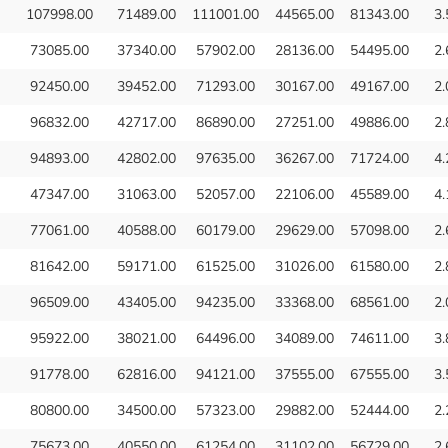
107998.00
71489.00
111001.00
44565.00
81343.00
3.
73085.00
37340.00
57902.00
28136.00
54495.00
2.
92450.00
39452.00
71293.00
30167.00
49167.00
2.
96832.00
42717.00
86890.00
27251.00
49886.00
2.
94893.00
42802.00
97635.00
36267.00
71724.00
4.
47347.00
31063.00
52057.00
22106.00
45589.00
4.
77061.00
40588.00
60179.00
29629.00
57098.00
2.
81642.00
59171.00
61525.00
31026.00
61580.00
2.
96509.00
43405.00
94235.00
33368.00
68561.00
2.
95922.00
38021.00
64496.00
34089.00
74611.00
3.
91778.00
62816.00
94121.00
37555.00
67555.00
3.
80800.00
34500.00
57323.00
29882.00
52444.00
2.
75673.00
40550.00
61254.00
31102.00
56729.00
2.