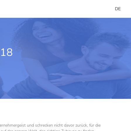
DE
018
rnehmergeist und schrecken nicht davor zurück, für die