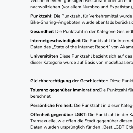
Woche in einem günstigen Restaurant oder an ein
nachvollziehen (vor allem Numbeo und Expatistan)
Punktzahl:
Die Punktzahl für Verkehrsmittel wurd
Bike-Sharing-Angeboten wurde ebenfalls berücksic
Gesundheit
Die Punktzahl in der Kategorie Gesundh
Internetgeschwindigkeit
Die Punktzahl für Intern
Daten des ,,State of the Internet Report” von Aka
Universitäten
Diese Punktzahl bezieht sich auf da
dieser Kategorie wurde auf Basis von modellbasier
Gleichberechtigung der Geschlechter:
Diese Punkt
Toleranz gegenüber Immigration:
Die Punktzahl fü
berechnet.
Persönliche Freiheit:
Die Punktzahl in dieser Kateg
Offenheit gegenüber LGBT:
Die Punktzahl in der 
Transexuelle, wie offen die Stadt gegenüber diesen 
Daten wurden ursprünglich für den ‚,Best LGBT Ci