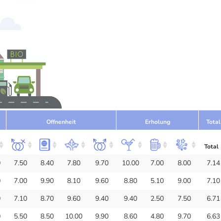
Offnenheit
Erholung
Total
Total
0
7.50
8.40
7.80
9.70
10.00
7.00
8.00
7.14
0
7.00
9.90
8.10
9.60
8.80
5.10
9.00
7.10
0
7.10
8.70
9.60
9.40
9.40
2.50
7.50
6.71
0
5.50
8.50
10.00
9.90
8.60
4.80
9.70
6.63