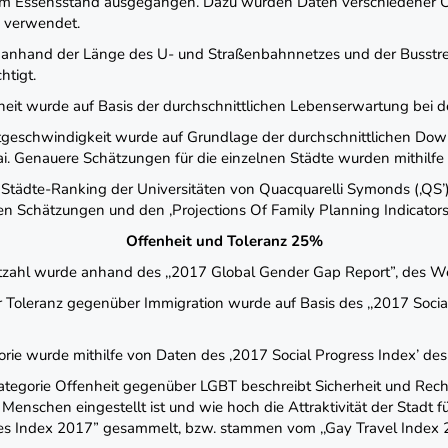
em Essensstand ausgegangen. Dazu wurden Daten verschiedener C
, verwendet.
e anhand der Länge des U- und Straßenbahnnetzes und der Busstrec
htigt.
eit wurde auf Basis der durchschnittlichen Lebenserwartung bei de
etgeschwindigkeit wurde auf Grundlage der durchschnittlichen Down
mai. Genauere Schätzungen für die einzelnen Städte wurden mithilf
s Städte-Ranking der Universitäten von Quacquarelli Symonds (‚QS’
ten Schätzungen und den ,Projections Of Family Planning Indicator
Offenheit und Toleranz 25%
zahl wurde anhand des ,,2017 Global Gender Gap Report”, des Welt
r Toleranz gegenüber Immigration wurde auf Basis des ,‚2017 Socia
orie wurde mithilfe von Daten des ,2017 Social Progress Index’ des
Kategorie Offenheit gegenüber LGBT beschreibt Sicherheit und Rech
Menschen eingestellt ist und wie hoch die Attraktivität der Stadt 
ties Index 2017” gesammelt, bzw. stammen vom ‚,Gay Travel Index 