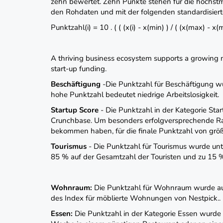
zehn bewertet. Zehn Punkte stehen für die höchst
den Rohdaten und mit der folgenden standardisierte
Punktzahl(i) = 10 . ( ( (x(i) - x(min) ) / ( (x(max) - x(m
A thriving business ecosystem supports a growing mil
start-up funding.
Beschäftigung
-Die Punktzahl für Beschäftigung wu
hohe Punktzahl bedeutet niedrige Arbeitslosigkeit.
Startup Score
- Die Punktzahl in der Kategorie St
Crunchbase. Um besonders erfolgversprechende Rah
bekommen haben, für die finale Punktzahl von größ
Tourismus
- Die Punktzahl für Tourismus wurde un
85 % auf der Gesamtzahl der Touristen und zu 15 %
Wohnraum:
Die Punktzahl für Wohnraum wurde auf
des Index für möblierte Wohnungen von Nestpick..
Essen:
Die Punktzahl in der Kategorie Essen wurde