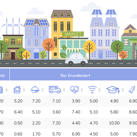
eld
Der Grundbedarf
20
5.20
7.20
7.10
3.90
5.00
4.90
6.9
70
6.40
5.10
3.60
7.40
5.10
5.80
8.6
80
0.50
2.20
7.20
4.40
4.70
10.00
9.5
70
0.60
1.70
5.70
6.90
4.50
5.00
7.9