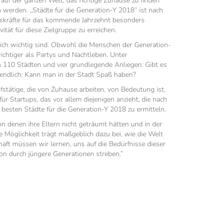
auf der ganzen Welt, das richtige Zuhause zu finden
erden. ‚‚Städte für die Generation-Y 2018’’ ist nach
itskräfte für das kommende Jahrzehnt besonders
ität für diese Zielgruppe zu erreichen.
lich wichtig sind. Obwohl die Menschen der Generation-
ichtiger als Partys und Nachtleben. Unter
on 110 Städten und vier grundlegende Anliegen: Gibt es
ssendlich: Kann man in der Stadt Spaß haben?
fstätige, die von Zuhause arbeiten, von Bedeutung ist,
 Startups, das vor allem diejenigen anzieht, die nach
esten Städte für die Generation-Y 2018 zu ermitteln.
n denen ihre Eltern nicht geträumt hätten und in der
 Möglichkeit trägt maßgeblich dazu bei, wie die Welt
haft müssen wir lernen, uns auf die Bedürfnisse dieser
ion durch jüngere Generationen streben.”