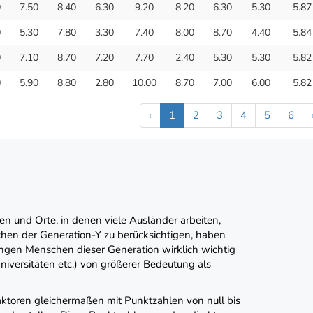
0
7.50
8.40
6.30
9.20
8.20
6.30
5.30
5.87
0
5.30
7.80
3.30
7.40
8.00
8.70
4.40
5.84
0
7.10
8.70
7.20
7.70
2.40
5.30
5.30
5.82
0
5.90
8.80
2.80
10.00
8.70
7.00
6.00
5.82
‹
1
2
3
4
5
6
 und Orte, in denen viele Ausländer arbeiten,
hen der Generation-Y zu berücksichtigen, haben
ngen Menschen dieser Generation wirklich wichtig
iversitäten etc.) von größerer Bedeutung als
ktoren gleichermaßen mit Punktzahlen von null bis