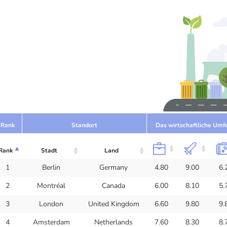
Rank
Standort
Das wirtschaftliche Umf
Rank
Stadt
Land
1
Berlin
Germany
4.80
9.00
6.
2
Montréal
Canada
6.00
8.10
5.
3
London
United Kingdom
6.60
9.80
9.
4
Amsterdam
Netherlands
7.60
8.30
8.