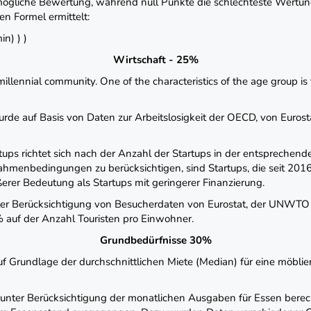
mögliche Bewertung, während null Punkte die schlechteste Wertung
n Formel ermittelt:
in) ) )
Wirtschaft - 25%
lennial community. One of the characteristics of the age group is t
rde auf Basis von Daten zur Arbeitslosigkeit der OECD, von Eurosta
artups richtet sich nach der Anzahl der Startups in der entsprech
menbedingungen zu berücksichtigen, sind Startups, die seit 201
erer Bedeutung als Startups mit geringerer Finanzierung.
ter Berücksichtigung von Besucherdaten von Eurostat, der UNWTO u
 auf der Anzahl Touristen pro Einwohner.
Grundbedürfnisse 30%
 Grundlage der durchschnittlichen Miete (Median) für eine möblie
 unter Berücksichtigung der monatlichen Ausgaben für Essen berec