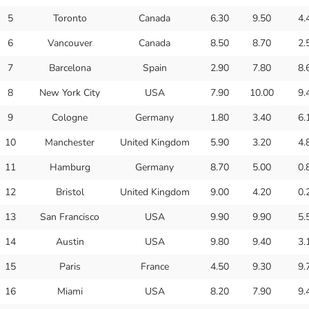
5
Toronto
Canada
6.30
9.50
4.
6
Vancouver
Canada
8.50
8.70
2.
7
Barcelona
Spain
2.90
7.80
8.
8
New York City
USA
7.90
10.00
9.
9
Cologne
Germany
1.80
3.40
6.
10
Manchester
United Kingdom
5.90
3.20
4.
11
Hamburg
Germany
8.70
5.00
0.
12
Bristol
United Kingdom
9.00
4.20
0.
13
San Francisco
USA
9.90
9.90
5.
14
Austin
USA
9.80
9.40
3.
15
Paris
France
4.50
9.30
9.
16
Miami
USA
8.20
7.90
9.