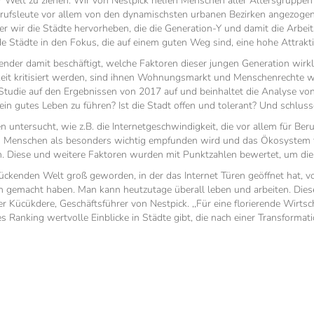
 Welt zu ziehen. Wir von Nestpick helfen Menschen aller Altersgruppen 
rufsleute vor allem von den dynamischsten urbanen Bezirken angezogen w
er wir die Städte hervorheben, die die Generation-Y und damit die Arbe
nde Städte in den Fokus, die auf einem guten Weg sind, eine hohe Attraktiv
ender damit beschäftigt, welche Faktoren dieser jungen Generation wirk
gkeit kritisiert werden, sind ihnen Wohnungsmarkt und Menschenrechte w
e Studie auf den Ergebnissen von 2017 auf und beinhaltet die Analyse v
, ein gutes Leben zu führen? Ist die Stadt offen und tolerant? Und schlu
 untersucht, wie z.B. die Internetgeschwindigkeit, die vor allem für Beru
en Menschen als besonders wichtig empfunden wird und das Ökosystem für
. Diese und weitere Faktoren wurden mit Punktzahlen bewertet, um die b
rückenden Welt groß geworden, in der das Internet Türen geöffnet hat, vo
ch gemacht haben. Man kann heutzutage überall leben und arbeiten. Diese
 Kücükdere, Geschäftsführer von Nestpick. ‚‚Für eine florierende Wirtsc
s Ranking wertvolle Einblicke in Städte gibt, die nach einer Transformat