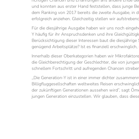
richtigen Chancen und Erfahrungen ans andere Ende der
und konnten aus erster Hand feststellen, dass junge Be
dem Ranking von 2017 bereits die zweite Ausgabe, in d
erfolgreich anziehen. Gleichzeitig stellen wir aufstrebe
Für die diesjährige Ausgabe haben wir uns noch eingeh
Y häufig für ihr Anspruchsdenken und ihre Gleichgülti
Berücksichtigung dieser Interessen baut die diesjährig
genügend Arbeitsplätze? Ist es finanziell erschwinglich
Innerhalb dieser Oberkategorien haben wir Mikrofaktoren
die Gleichberechtigung der Geschlechter, die von jung
schnellem Fortschritt und aufregenden Chancen streben
‚‚Die Generation-Y ist in einer immer dichter zusammen
Billigfluggesellschaften weltweites Reisen erschwingli
der zukünftigen Generationen aussehen wird”, sagt Ömer
jungen Generation einzustellen. Wir glauben, dass diese