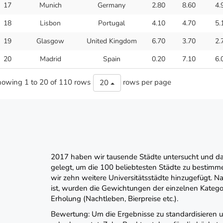
17
Munich
Germany
2.80
8.60
4.
18
Lisbon
Portugal
4.10
4.70
5.
19
Glasgow
United Kingdom
6.70
3.70
2.
20
Madrid
Spain
0.20
7.10
6.
owing 1 to 20 of 110 rows
rows per page
20
2017 haben wir tausende Städte untersucht und dab
gelegt, um die 100 beliebtesten Städte zu bestim
wir zehn weitere Universitätsstädte hinzugefügt. 
ist, wurden die Gewichtungen der einzelnen Kategor
Erholung (Nachtleben, Bierpreise etc.).
Bewertung: Um die Ergebnisse zu standardisieren 