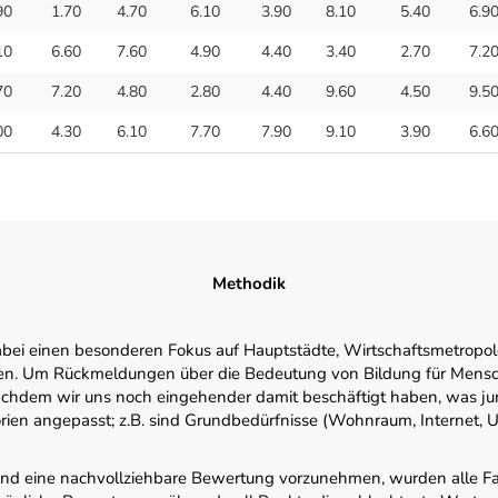
90
1.70
4.70
6.10
3.90
8.10
5.40
6.9
10
6.60
7.60
4.90
4.40
3.40
2.70
7.2
70
7.20
4.80
2.80
4.40
9.60
4.50
9.5
00
4.30
6.10
7.70
7.90
9.10
3.90
6.6
Methodik
ei einen besonderen Fokus auf Hauptstädte, Wirtschaftsmetropolen
men. Um Rückmeldungen über die Bedeutung von Bildung für Mensc
Nachdem wir uns noch eingehender damit beschäftigt haben, was ju
ien angepasst; z.B. sind Grundbedürfnisse (Wohnraum, Internet, Un
und eine nachvollziehbare Bewertung vorzunehmen, wurden alle Fa